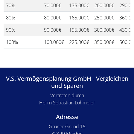
70%
70.000€
135.000€
200.000€
290.0
80%
80.000€
165.000€
250.000€
360.0
90%
90.000€
195.000€
300.000€
430.0
100%
100.000€
225.000€
350.000€
500.0
V.S. Vermögensplanung GmbH - Vergleichen
und Sparen
Vertreten durch
Herrn Sebastian Lohmeier
Adresse
Grüner Grund 15
32429 Minden